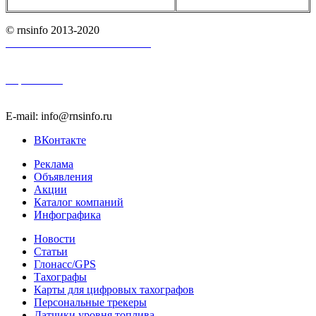
© rnsinfo 2013-2020
Пользовательское соглашение
Карта сайта
E-mail: info@rnsinfo.ru
ВКонтакте
Реклама
Объявления
Акции
Каталог компаний
Инфографика
Новости
Статьи
Глонасс/GPS
Тахографы
Карты для цифровых тахографов
Персональные трекеры
Датчики уровня топлива