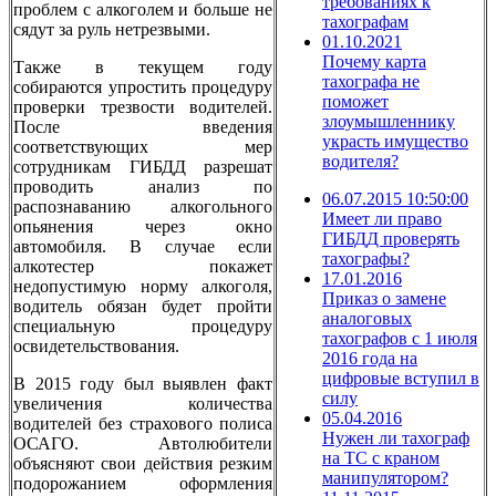
требованиях к
проблем с алкоголем и больше не
тахографам
сядут за руль нетрезвыми.
01.10.2021
Почему карта
Также в текущем году
тахографа не
собираются упростить процедуру
поможет
проверки трезвости водителей.
злоумышленнику
После введения
украсть имущество
соответствующих мер
водителя?
сотрудникам ГИБДД разрешат
проводить анализ по
06.07.2015 10:50:00
распознаванию алкогольного
Имеет ли право
опьянения через окно
ГИБДД проверять
автомобиля. В случае если
тахографы?
алкотестер покажет
17.01.2016
недопустимую норму алкоголя,
Приказ о замене
водитель обязан будет пройти
аналоговых
специальную процедуру
тахографов с 1 июля
освидетельствования.
2016 года на
цифровые вступил в
В 2015 году был выявлен факт
силу
увеличения количества
05.04.2016
водителей без страхового полиса
Нужен ли тахограф
ОСАГО. Автолюбители
на ТС с краном
объясняют свои действия резким
манипулятором?
подорожанием оформления