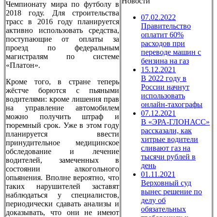
Новости
Чемпионату мира по футболу в
2018 году. Для строительства
07.02.2022
трасс в 2016 году планируется
Правительство
активно использовать средства,
оплатит 60%
поступающие от оплаты за
расходов при
проезд по федеральным
переводе машин с
магистралям по системе
бензина на газ
«Платон».
15.12.2021
В 2022 году в
Кроме того, в стране теперь
России начнут
жёстче борются с пьяными
использовать
водителями: кроме лишения прав
онлайн-тахографы
на управление автомобилем
07.12.2021
можно получить штраф и
В «ЭРА-ГЛОНАСС»
тюремный срок. Уже в этом году
рассказали, как
планируется ввести
хитрые водители
принудительное медицинское
сливают газ на
обследование и лечение
тысячи рублей в
водителей, замеченных в
день
состоянии алкогольного
01.11.2021
опьянения. Вполне вероятно, что
Верховный суд
таких нарушителей заставят
вынес решение по
наблюдаться у специалистов,
делу об
периодически сдавать анализы и
обязательных
доказывать, что они не имеют