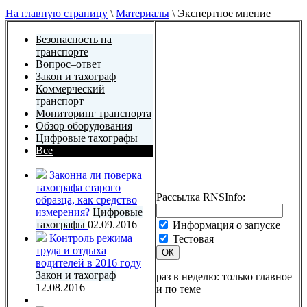
На главную страницу
\
Материалы
\
Экспертное мнение
Безопасность на
транспорте
Вопрос–ответ
Закон и тахограф
Коммерческий
транспорт
Мониторинг транспорта
Обзор оборудования
Цифровые тахографы
Все
Законна ли поверка
тахографа старого
Рассылка RNSInfo:
образца, как средство
измерения?
Цифровые
тахографы
02.09.2016
Информация о запуске
Контроль режима
Тестовая
труда и отдыха
ОК
водителей в 2016 году
Закон и тахограф
раз в неделю: только главное
12.08.2016
и по теме