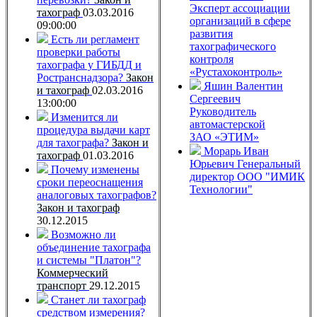
Эксперт ассоциации
тахограф
03.03.2016
организаций в сфере
09:00:00
развития
Есть ли регламент
тахографического
проверки работы
контроля
тахографа у ГИБДД и
«Рустахоконтроль»
Ространснадзора?
Закон
Яшин Валентин
и тахограф
02.03.2016
Сергеевич
13:00:00
Руководитель
Изменится ли
автомастерской
процедура выдачи карт
ЗАО «ЭТИМ»
для тахографа?
Закон и
Морарь Иван
тахограф
01.03.2016
Юрьевич
Генеральный
Почему изменены
директор ООО "ИМИК
сроки переоснащения
Технологии"
аналоговых тахографов?
Закон и тахограф
30.12.2015
Возможно ли
объединение тахографа
и системы "Платон"?
Коммерческий
транспорт
29.12.2015
Станет ли тахограф
средством измерения?