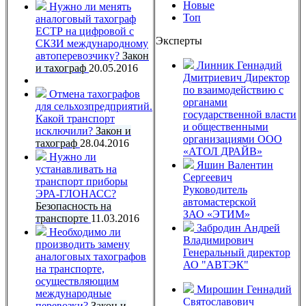
Новые
Нужно ли менять
Топ
аналоговый тахограф
ЕСТР на цифровой с
Эксперты
СКЗИ международному
автоперевозчику?
Закон
Линник Геннадий
и тахограф
20.05.2016
Дмитриевич
Директор
по взаимодействию с
Отмена тахографов
органами
для сельхозпредприятий.
государственной власти
Какой транспорт
и общественными
исключили?
Закон и
организациями ООО
тахограф
28.04.2016
«АТОЛ ДРАЙВ»
Нужно ли
Яшин Валентин
устанавливать на
Сергеевич
транспорт приборы
Руководитель
ЭРА-ГЛОНАСС?
автомастерской
Безопасность на
ЗАО «ЭТИМ»
транспорте
11.03.2016
Забродин Андрей
Необходимо ли
Владимирович
производить замену
Генеральный директор
аналоговых тахографов
АО "АВТЭК"
на транспорте,
осуществляющим
Мирошин Геннадий
международные
Святославович
перевозки?
Закон и