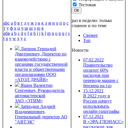
Тестовая
ОК
раз в неделю: только
abc
а
б
в
г
д
е
ж
з
и
к
л
м
н
о
п
р
с
главное и по теме
т
у
ф
х
ц
ч
ш
щ
э
ю
я
абв
a
b
c
d
e
f
g
h
i
j
k
l
m
n
o
p
q
r
s
Свежее
t
u
v
w
x
y
z
Топ
Линник Геннадий
Новости
Дмитриевич,
Директор по
взаимодействию с
07.02.2022
органами государственной
Правительство
власти и общественными
оплатит 60%
организациями ООО
расходов при
«АТОЛ ДРАЙВ»
переводе машин с
Яшин Валентин
бензина на газ
Сергеевич,
Руководитель
15.12.2021
автомастерской
В 2022 году в
ЗАО «ЭТИМ»
России начнут
использовать
Забродин Андрей
онлайн-тахографы
Владимирович,
07.12.2021
Генеральный директор АО
В «ЭРА-ГЛОНАСС»
"АВТЭК"
рассказали, как