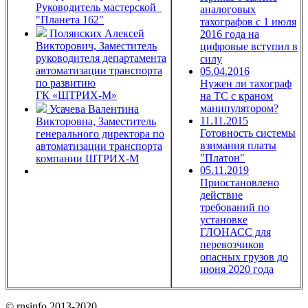
Руководитель мастерской
аналоговых
"Планета 162"
тахографов с 1 июля
Полянских Алексей
2016 года на
Викторович,
Заместитель
цифровые вступил в
руководителя департамента
силу
автоматизации транспорта
05.04.2016
по развитию
Нужен ли тахограф
ГК «ШТРИХ-М»
на ТС с краном
манипулятором?
Усачева Валентина
11.11.2015
Викторовна,
Заместитель
Готовность системы
генерального директора по
взимания платы
автоматизации транспорта
"Платон"
компании ШТРИХ-М
05.11.2019
Приостановлено
действие
требований по
установке
ГЛОНАСС для
перевозчиков
опасных грузов до
июня 2020 года
© rnsinfo 2013-2020