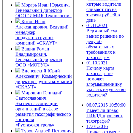
хитрые водители
Морарь Иван Юрьевич,
сливают газ на
Генеральный директор
тысячи рублей в
ООО "ИМИК Технологии"
день
Котов Иван
01.11.2021
Александрович,
Ведущий
Верховный суд
менеджер
вынес решение по
продуктов группы
делу об
компаний «СКАУТ»
обязательных
Ващик Роман
требованиях к
Владимирович,
тахографам
Генеральный директор
01.10.2021
ООО «МОТУС»
Почему карта
Висневский Юрий
тахографа не
Алексеевич,
Коммерческий
поможет
директор группы компаний
злоумышленнику
«СКАУТ»
украсть имущество
Мирошин Геннадий
водителя?
Святославович,
Эксперт ассоциации
06.07.2015 10:50:00
организаций в сфере
Имеет ли право
развития тахографического
ГИБДД проверять
контроля
тахографы?
«Рустахоконтроль»
17.01.2016
Туров Андрей Петрович,
Приказ о замене