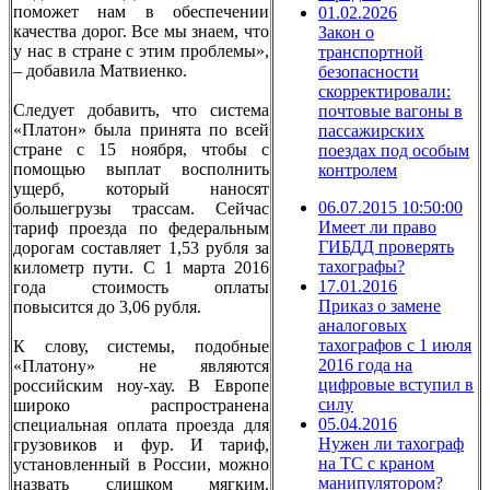
поможет нам в обеспечении
01.02.2026
качества дорог. Все мы знаем, что
Закон о
у нас в стране с этим проблемы»,
транспортной
– добавила Матвиенко.
безопасности
скорректировали:
Следует добавить, что система
почтовые вагоны в
«Платон» была принята по всей
пассажирских
стране с 15 ноября, чтобы с
поездах под особым
помощью выплат восполнить
контролем
ущерб, который наносят
06.07.2015 10:50:00
большегрузы трассам. Сейчас
Имеет ли право
тариф проезда по федеральным
ГИБДД проверять
дорогам составляет 1,53 рубля за
тахографы?
километр пути. С 1 марта 2016
17.01.2016
года стоимость оплаты
Приказ о замене
повысится до 3,06 рубля.
аналоговых
тахографов с 1 июля
К слову, системы, подобные
2016 года на
«Платону» не являются
цифровые вступил в
российским ноу-хау. В Европе
силу
широко распространена
05.04.2016
специальная оплата проезда для
Нужен ли тахограф
грузовиков и фур. И тариф,
на ТС с краном
установленный в России, можно
манипулятором?
назвать слишком мягким.