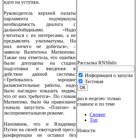
идти на уступки.
Руководитель верхней палаты
парламента подчеркнула
необходимость диалога с
дальнобойщиками. «Надо
считаться с их интересами, а не
предъявлять ультиматумы. На
них ничего не добиться», –
заявила Валентина Матвиенко.
Также она отметила, что ошибки
Рассылка RNSInfo:
были допущены на стадии
подготовки и введения в
действие данной системы:
Информация о запуске
«Требовались хорошие
Тестовая
разъяснительные работы, надо
ОК
было наглядно показать людям,
что от них требуется». По словам
раз в неделю: только
Матвиенко, было бы правильнее
главное и по теме
сначала запустить «Платон» в
экспериментальном режиме.
Свежее
Топ
Напомним, что и Владимир
Путин на своей ежегодной пресс-
Новости
конференции не оставил без