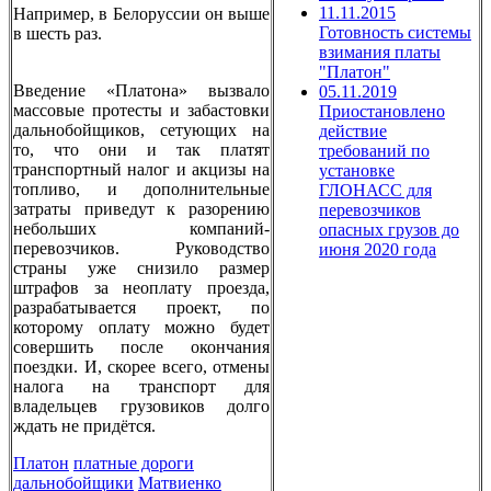
11.11.2015
Например, в Белоруссии он выше
Готовность системы
в шесть раз.
взимания платы
"Платон"
Введение «Платона» вызвало
05.11.2019
массовые протесты и забастовки
Приостановлено
дальнобойщиков, сетующих на
действие
то, что они и так платят
требований по
транспортный налог и акцизы на
установке
топливо, и дополнительные
ГЛОНАСС для
затраты приведут к разорению
перевозчиков
небольших компаний-
опасных грузов до
перевозчиков. Руководство
июня 2020 года
страны уже снизило размер
штрафов за неоплату проезда,
разрабатывается проект, по
которому оплату можно будет
совершить после окончания
поездки. И, скорее всего, отмены
налога на транспорт для
владельцев грузовиков долго
ждать не придётся.
Платон
платные дороги
дальнобойщики
Матвиенко