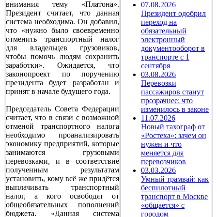
внимания тему «Платона».
07.08.2026
Президент считает, что данная
Президент одобрил
система необходима. Он добавил,
переход на
что «нужно было своевременно
обязательный
отменить транспортный налог
электронный
для владельцев грузовиков,
документооборот в
чтобы помочь людям сохранить
транспорте с 1
заработки». Ожидается, что
сентября
законопроект по поручению
03.08.2026
президента будет разработан и
Перевозки
принят в начале будущего года.
пассажиров станут
прозрачнее: что
Председатель Совета Федерации
изменилось в законе
считает, что в связи с возможной
11.07.2026
отменой транспортного налога
Новый тахограф от
необходимо проанализировать
«Ростеха»: зачем он
экономику предприятий, которые
нужен и что
занимаются грузовыми
меняется для
перевозками, и в соответствие
перевозчиков
полученным результатам
03.03.2026
установить, кому всё же придётся
Умный трамвай: как
выплачивать транспортный
беспилотный
налог, а кого освободят от
транспорт в Москве
общеобязательных пополнений
«общается» с
бюджета. «Данная система
городом