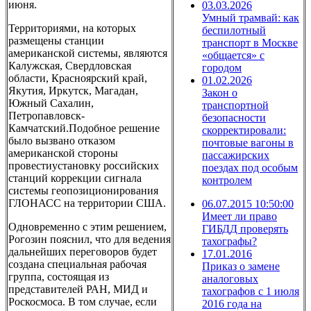
июня.
03.03.2026
Умный трамвай: как
Территориями, на которых
беспилотный
размещены станции
транспорт в Москве
американской системы, являются
«общается» с
Калужская, Свердловская
городом
области, Красноярский край,
01.02.2026
Якутия, Иркутск, Магадан,
Закон о
Южный Сахалин,
транспортной
Петропавловск-
безопасности
Камчатский.Подобное решение
скорректировали:
было вызвано отказом
почтовые вагоны в
американской стороны
пассажирских
провестиустановку российских
поездах под особым
станций коррекции сигнала
контролем
системы геопозиционирования
ГЛОНАСС на территории США.
06.07.2015 10:50:00
Имеет ли право
Одновременно с этим решением,
ГИБДД проверять
Рогозин пояснил, что для ведения
тахографы?
дальнейших переговоров будет
17.01.2016
создана специальная рабочая
Приказ о замене
группа, состоящая из
аналоговых
представителей РАН, МИД и
тахографов с 1 июля
Роскосмоса. В том случае, если
2016 года на