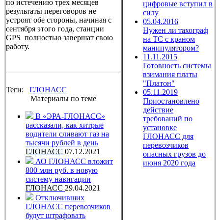
по истечению трех месяцев
цифровые вступил в
результаты переговоров не
силу
устроят обе стороны, начиная с
05.04.2016
сентября этого года, станции
Нужен ли тахограф
GPS полностью завершат свою
на ТС с краном
работу.
манипулятором?
11.11.2015
Готовность системы
взимания платы
"Платон"
Теги:
ГЛОНАСС
05.11.2019
Материалы по теме
Приостановлено
действие
В «ЭРА-ГЛОНАСС»
требований по
рассказали, как хитрые
установке
водители сливают газ на
ГЛОНАСС для
тысячи рублей в день
перевозчиков
ГЛОНАСС
07.12.2021
опасных грузов до
АО ГЛОНАСС вложит
июня 2020 года
800 млн руб. в новую
систему навигации
ГЛОНАСС
29.04.2021
Отключивших
ГЛОНАСС перевозчиков
будут штрафовать