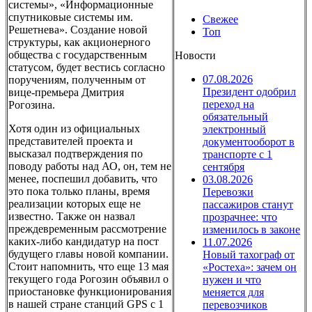
системы», «Информационные
спутниковые системы им.
Свежее
Решетнева». Создание новой
Топ
структуры, как акционерного
общества с государственным
Новости
статусом, будет вестись согласно
07.08.2026
поручениям, полученным от
Президент одобрил
вице-премьера Дмитрия
переход на
Рогозина.
обязательный
Хотя один из официальных
электронный
представителей проекта и
документооборот в
высказал подтверждения по
транспорте с 1
поводу работы над АО, он, тем не
сентября
менее, поспешил добавить, что
03.08.2026
это пока только планы, время
Перевозки
реализации которых еще не
пассажиров станут
известно. Также он назвал
прозрачнее: что
преждевременным рассмотрение
изменилось в законе
каких-либо кандидатур на пост
11.07.2026
будущего главы новой компании.
Новый тахограф от
Стоит напомнить, что еще 13 мая
«Ростеха»: зачем он
текущего года Рогозин объявил о
нужен и что
приостановке функционирования
меняется для
в нашей стране станций GPS с 1
перевозчиков