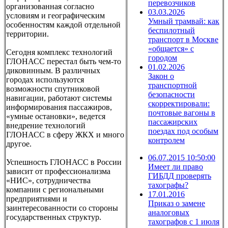
перевозчиков
организованная согласно
03.03.2026
условиям и географическим
Умный трамвай: как
особенностям каждой отдельной
беспилотный
территории.
транспорт в Москве
«общается» с
Сегодня комплекс технологий
городом
ГЛОНАСС перестал быть чем-то
01.02.2026
диковинным. В различных
Закон о
городах используются
транспортной
возможности спутниковой
безопасности
навигации, работают системы
скорректировали:
информирования пассажиров,
почтовые вагоны в
«умные остановки», ведется
пассажирских
внедрение технологий
поездах под особым
ГЛОНАСС в сферу ЖКХ и много
контролем
другое.
06.07.2015 10:50:00
Успешность ГЛОНАСС в России
Имеет ли право
зависит от профессионализма
ГИБДД проверять
«НИС», сотрудничества
тахографы?
компании с региональными
17.01.2016
предприятиями и
Приказ о замене
заинтересованности со стороны
аналоговых
государственных структур.
тахографов с 1 июля