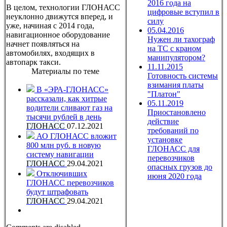
2016 года на
В целом, технологии ГЛОНАСС
цифровые вступил в
неуклонно движутся вперед, и
силу
уже, начиная с 2014 года,
05.04.2016
навигационное оборудование
Нужен ли тахограф
начнет появляться на
на ТС с краном
автомобилях, входящих в
манипулятором?
автопарк такси.
11.11.2015
Материалы по теме
Готовность системы
взимания платы
В «ЭРА-ГЛОНАСС»
"Платон"
рассказали, как хитрые
05.11.2019
водители сливают газ на
Приостановлено
тысячи рублей в день
действие
ГЛОНАСС
07.12.2021
требований по
АО ГЛОНАСС вложит
установке
800 млн руб. в новую
ГЛОНАСС для
систему навигации
перевозчиков
ГЛОНАСС
29.04.2021
опасных грузов до
Отключивших
июня 2020 года
ГЛОНАСС перевозчиков
будут штрафовать
ГЛОНАСС
29.04.2021