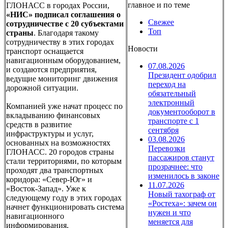
главное и по теме
ГЛОНАСС в городах России,
«НИС» подписал соглашения о
Свежее
сотрудничестве с 20 субъектами
Топ
страны
. Благодаря такому
сотрудничеству в этих городах
Новости
транспорт оснащается
навигационным оборудованием,
07.08.2026
и создаются предприятия,
Президент одобрил
ведущие мониторинг движения
переход на
дорожной ситуации.
обязательный
электронный
Компанией уже начат процесс по
документооборот в
вкладыванию финансовых
транспорте с 1
средств в развитие
сентября
инфраструктуры и услуг,
03.08.2026
основанных на возможностях
Перевозки
ГЛОНАСС. 20 городов страны
пассажиров станут
стали территориями, по которым
прозрачнее: что
проходят два транспортных
изменилось в законе
коридора: «Север-Юг» и
11.07.2026
«Восток-Запад». Уже к
Новый тахограф от
следующему году в этих городах
«Ростеха»: зачем он
начнет функционировать система
нужен и что
навигационного
меняется для
информирования,