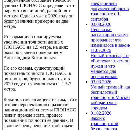
Современное состояние точности
электронный
данных ГЛОНАСС определяет этот
документооборот в
параметр величиной, равной пяти
транспорте с 1
метрам. Однако уже к 2020 году он
сентября
будет увеличен примерно на два
03.08.2026
метра.
Перевозки
пассажиров станут
Информация о планируемом
прозрачнее: что
увеличении точности данных
изменилось в закон
ГЛОНАСС на 1,5 метра, на днях
11.07.2026
была объявлена полковником
Новый тахограф от
Александром Кожиновым.
«Ростеха»: зачем он
нужен и что
По его словам, существующий
меняется для
показатель точности ГЛОНАСС в
перевозчиков
пять метров, будут повышать, и в
03.03.2026
2020 году он увеличиться на 1,5-2
Умный трамвай: ка
метра.
беспилотный
транспорт в Москв
Кожинов сделал акцент на том, что в
«общается» с
основе перспективного развития
городом
навигационной системы ГЛОНАСС
01.02.2026
лежит, прежде всего, процесс
Закон о
повышения точности ее данных. В
транспортной
свою очередь, решение этой задачи
безопасности