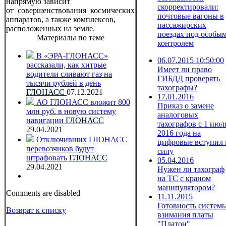
напрямую зависит
скорректировали:
от совершенствования космических
почтовые вагоны в
аппаратов, а также комплексов,
пассажирских
расположенных на земле.
поездах под особы
Материалы по теме
контролем
В «ЭРА-ГЛОНАСС»
06.07.2015 10:50:00
рассказали, как хитрые
Имеет ли право
водители сливают газ на
ГИБДД проверять
тысячи рублей в день
тахографы?
ГЛОНАСС
07.12.2021
17.01.2016
АО ГЛОНАСС вложит 800
Приказ о замене
млн руб. в новую систему
аналоговых
навигации
ГЛОНАСС
тахографов с 1 июл
29.04.2021
2016 года на
Отключивших ГЛОНАСС
цифровые вступил 
перевозчиков будут
силу
штрафовать
ГЛОНАСС
05.04.2016
29.04.2021
Нужен ли тахограф
на ТС с краном
манипулятором?
Comments are disabled
11.11.2015
Готовность систем
Возврат к списку
взимания платы
"Платон"