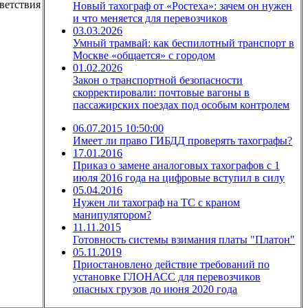
тветствия
Новый тахограф от «Ростеха»: зачем он нужен
и что меняется для перевозчиков
03.03.2026
Умный трамвай: как беспилотный транспорт в
Москве «общается» с городом
01.02.2026
Закон о транспортной безопасности
скорректировали: почтовые вагоны в
пассажирских поездах под особым контролем
06.07.2015 10:50:00
Имеет ли право ГИБДД проверять тахографы?
17.01.2016
Приказ о замене аналоговых тахографов с 1
июля 2016 года на цифровые вступил в силу
05.04.2016
Нужен ли тахограф на ТС с краном
манипулятором?
11.11.2015
Готовность системы взимания платы "Платон"
05.11.2019
Приостановлено действие требований по
установке ГЛОНАСС для перевозчиков
опасных грузов до июня 2020 года