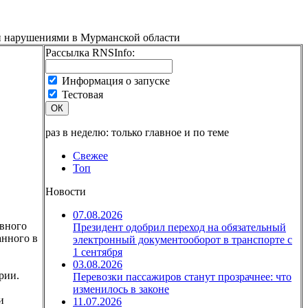
и нарушениями в Мурманской области
Рассылка RNSInfo:
Информация о запуске
Тестовая
ОК
раз в неделю: только главное и по теме
Свежее
Топ
Новости
07.08.2026
ивного
Президент одобрил переход на обязательный
анного в
электронный документооборот в транспорте с
1 сентября
03.08.2026
рии.
Перевозки пассажиров станут прозрачнее: что
изменилось в законе
и
11.07.2026