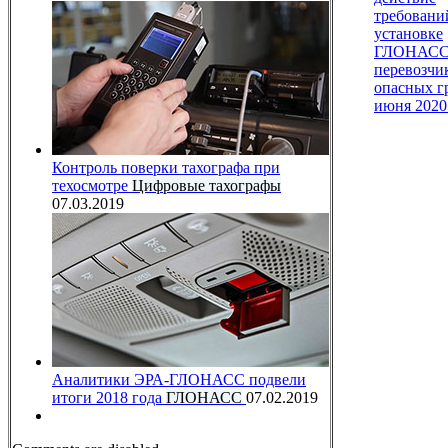
требовани
установке
ГЛОНАСС
перевозчи
опасных г
июня 2020
Контроль поверки тахографа при
техосмотре
Цифровые тахографы
07.03.2019
Аналитики ЭРА-ГЛОНАСС подвели
итоги 2018 года
ГЛОНАСС
07.02.2019