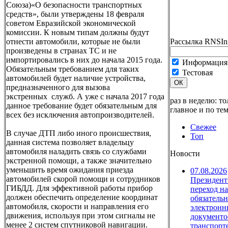
Союза)«О безопасности транспортных
средств», были утверждены 18 февраля
советом Евразийской экономической
комиссии. К новым типам должны будут
отнести автомобили, которые не были
Рассылка RNSIn
произведены в странах ТС и не
импортировались в них до начала 2015 года.
Информация 
Обязательным требованием для таких
Тестовая
автомобилей будет наличие устройства,
ОК
предназначенного для вызова
экстренных служб. А уже с начала 2017 года
раз в неделю: то
данное требование будет обязательным для
главное и по те
всех без исключения автопроизводителей.
Свежее
В случае ДТП либо иного происшествия,
Топ
данная система позволяет владельцу
автомобиля наладить связь со службами
Новости
экстренной помощи, а также значительно
уменьшить время ожидания приезда
07.08.2026
автомобилей скорой помощи и сотрудников
Президент
ГИБДД. Для эффективной работы прибор
переход на
должен обеспечить определение координат
обязатель
автомобиля, скорости и направления его
электрон
движения, используя при этом сигналы не
документо
менее 2 систем спутниковой навигации.
транспорте