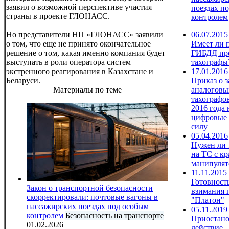
заявил о возможной перспективе участия
поездах п
страны в проекте ГЛОНАСС.
контролем
Но представители НП «ГЛОНАСС» заявили
06.07.2015
о том, что еще не принято окончательное
Имеет ли 
решение о том, какая именно компания будет
ГИБДД пр
выступать в роли оператора систем
тахографы
экстренного реагирования в Казахстане и
17.01.2016
Беларуси.
Приказ о 
Материалы по теме
аналоговы
тахографов
2016 года 
цифровые 
силу
05.04.2016
Нужен ли 
на ТС с к
манипулят
11.11.2015
Готовност
Закон о транспортной безопасности
взимания 
скорректировали: почтовые вагоны в
"Платон"
пассажирских поездах под особым
05.11.2019
контролем
Безопасность на транспорте
Приостано
01.02.2026
действие