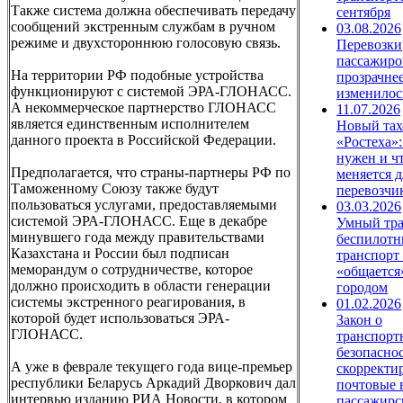
Также система должна обеспечивать передачу
сентября
сообщений экстренным службам в ручном
03.08.2026
режиме и двухстороннюю голосовую связь.
Перевозки
пассажиро
На территории РФ подобные устройства
прозрачнее
функционируют с системой ЭРА-ГЛОНАСС.
изменилось
А некоммерческое партнерство ГЛОНАСС
11.07.2026
является единственным исполнителем
Новый тах
данного проекта в Российской Федерации.
«Ростеха»:
нужен и ч
Предполагается, что страны-партнеры РФ по
меняется д
Таможенному Союзу также будут
перевозчи
пользоваться услугами, предоставляемыми
03.03.2026
системой ЭРА-ГЛОНАСС. Еще в декабре
Умный тра
минувшего года между правительствами
беспилот
Казахстана и России был подписан
транспорт
меморандум о сотрудничестве, которое
«общается
должно происходить в области генерации
городом
системы экстренного реагирования, в
01.02.2026
которой будет использоваться ЭРА-
Закон о
ГЛОНАСС.
транспорт
безопасно
А уже в феврале текущего года вице-премьер
скорректи
республики Беларусь Аркадий Дворкович дал
почтовые 
интервью изданию РИА Новости, в котором
пассажирс