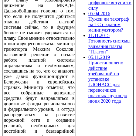
цифровые вступил в
движение на МКАДе.
силу
Дальнобойщики говорят о том,
05.04.2016
что если не получится добиться
Нужен ли тахограф
отмены действия платной
на ТС с краном
системы сейчас, то в будущем
манипулятором?
бизнес не сможет удержаться на
11.11.2015
плаву. Свое мнение относительно
Готовность системы
происходящего высказал министр
взимания платы
транспорта Максим Соколов,
"Платон"
назвавший решение о начале
05.11.2019
работе платной системы
Приостановлено
оправданным и необходимым,
действие
сославшись на то, что ее аналоги
требований по
уже давно функционируют в
установке
Белоруссии и европейских
ГЛОНАСС для
странах. Министр отметил, что
перевозчиков
все собранные денежные
опасных грузов до
средства будут направляться в
июня 2020 года
дорожные фонды регионального
и федерального уровня, а оттуда
распределяться на развитие
дорожной сети и создание
условий, необходимых для
достойной и безаварийной