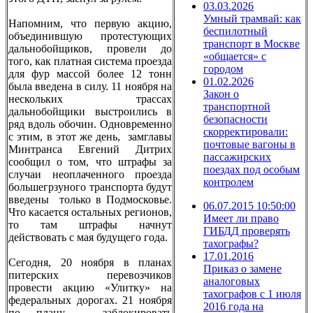
03.03.2026
Умный трамвай: как
Напомним, что первую акцию,
беспилотный
объединившую протестующих
транспорт в Москве
дальнобойщиков, провели до
«общается» с
того, как платная система проезда
городом
для фур массой более 12 тонн
01.02.2026
была введена в силу. 11 ноября на
Закон о
нескольких трассах
транспортной
дальнобойщики выстроились в
безопасности
ряд вдоль обочин. Одновременно
скорректировали:
с этим, в этот же день, замглавы
почтовые вагоны в
Минтранса Евгений Дитрих
пассажирских
сообщил о том, что штрафы за
поездах под особым
случаи неоплаченного проезда
контролем
большегрзуного транспорта будут
введены только в Подмосковье.
06.07.2015 10:50:00
Что касается остальных регионов,
Имеет ли право
то там штрафы начнут
ГИБДД проверять
действовать с мая будущего года.
тахографы?
17.01.2016
Сегодня, 20 ноября в планах
Приказ о замене
питерских перевозчиков
аналоговых
провести акцию «Улитку» на
тахографов с 1 июля
федеральных дорогах. 21 ноября
2016 года на
по плану – заблокировать