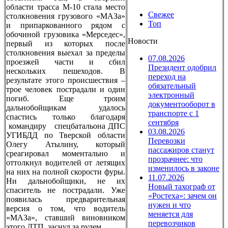
области трасса М-10 стала место
Свежее
столкновения грузового «МАЗа»
Топ
и припаркованного рядом с
обочиной грузовика «Мерседес»,
Новости
первый из которых после
столкновения выехал за пределы
07.08.2026
проезжей части и сбил
Президент одобрил
нескольких пешеходов. В
переход на
результате этого происшествия –
обязательный
трое человек пострадали и один
электронный
погиб. Еще троим
документооборот в
дальнобойщикам удалось
транспорте с 1
спастись только благодаря
сентября
командиру спецбатальона ДПС
03.08.2026
УГИБДД по Тверской области
Перевозки
Олегу Атылину, который
пассажиров станут
среагировал моментально и
прозрачнее: что
оттолкнул водителей от летящих
изменилось в законе
на них на полной скорости фуры.
11.07.2026
Ни дальнобойщики, не их
Новый тахограф от
спаситель не пострадали. Уже
«Ростеха»: зачем он
появилась предварительная
нужен и что
версия о том, что водитель
меняется для
«МАЗа», ставший виновником
перевозчиков
этого ДТП, заснул за рулем.