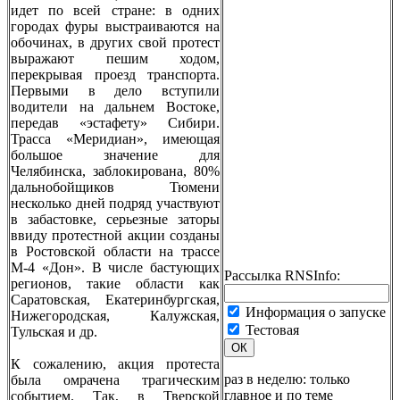
идет по всей стране: в одних
городах фуры выстраиваются на
обочинах, в других свой протест
выражают пешим ходом,
перекрывая проезд транспорта.
Первыми в дело вступили
водители на дальнем Востоке,
передав «эстафету» Сибири.
Трасса «Меридиан», имеющая
большое значение для
Челябинска, заблокирована, 80%
дальнобойщиков Тюмени
несколько дней подряд участвуют
в забастовке, серьезные заторы
ввиду протестной акции созданы
в Ростовской области на трассе
М-4 «Дон». В числе бастующих
Рассылка RNSInfo:
регионов, такие области как
Саратовская, Екатеринбургская,
Информация о запуске
Нижегородская, Калужская,
Тестовая
Тульская и др.
ОК
К сожалению, акция протеста
раз в неделю: только
была омрачена трагическим
главное и по теме
событием. Так, в Тверской