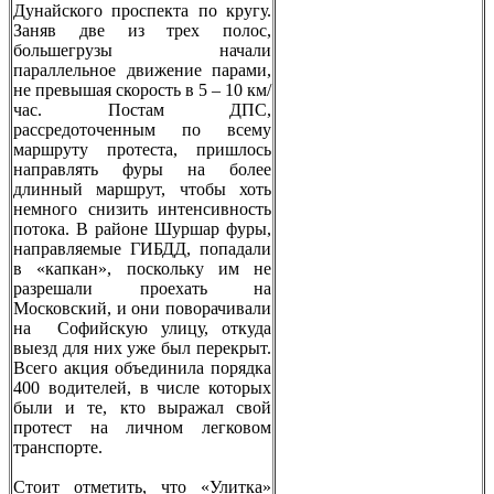
Дунайского проспекта по кругу.
Заняв две из трех полос,
большегрузы начали
параллельное движение парами,
не превышая скорость в 5 – 10 км/
час. Постам ДПС,
рассредоточенным по всему
маршруту протеста, пришлось
направлять фуры на более
длинный маршрут, чтобы хоть
немного снизить интенсивность
потока. В районе Шуршар фуры,
направляемые ГИБДД, попадали
в «капкан», поскольку им не
разрешали проехать на
Московский, и они поворачивали
на Софийскую улицу, откуда
выезд для них уже был перекрыт.
Всего акция объединила порядка
400 водителей, в числе которых
были и те, кто выражал свой
протест на личном легковом
транспорте.
Стоит отметить, что «Улитка»