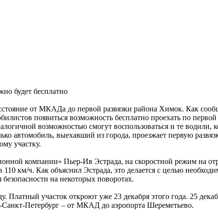
сстояние от МКАДа до первой развязки района Химок. Как сооб
илистов появиться возможность бесплатно проехать по первой 
логичной возможностью смогут воспользоваться и те водили, 
ько автомобиль, выехавший из города, проезжает первую развязку
ому участку.
ионной компании» Пьер-Ив Эстрада, на скоростной режим на отр
 110 км/ч. Как объяснил Эстрада, это делается с целью необхо
 безопасности на некоторых поворотах.
. Платный участок откроют уже 23 декабря этого года. 25 декаб
-Санкт-Петербург – от МКАД до аэропорта Шереметьево.