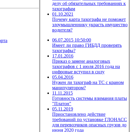
делу об обязательных требованиях к
тахографам
01.10.2021
Почему карта тахографа не поможет
злоумышленнику украсть имущество
водителя?
06.07.2015 10:50:00
орта
Имеет ли право ГИБДД проверять
тахографы?
17.01.2016
Приказ о замене аналоговых
тахографов с 1 июля 2016 года на
цифровые вступил в силу
05.04.2016
Нужен ли тахограф на ТС с краном
манипулятором?
11.11.2015
Готовность системы взимания платы
"Платон"
05.11.2019
Приостановлено действие
требований по установке ГЛОНАСС
для перевозчиков опасных грузов до
июня 2020 года