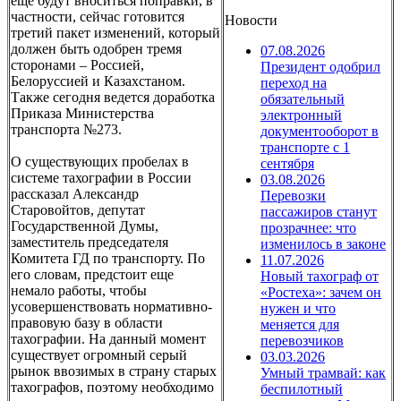
еще будут вноситься поправки, в
частности, сейчас готовится
Новости
третий пакет изменений, который
должен быть одобрен тремя
07.08.2026
сторонами – Россией,
Президент одобрил
Белоруссией и Казахстаном.
переход на
Также сегодня ведется доработка
обязательный
Приказа Министерства
электронный
транспорта №273.
документооборот в
транспорте с 1
О существующих пробелах в
сентября
системе тахографии в России
03.08.2026
рассказал Александр
Перевозки
Старовойтов, депутат
пассажиров станут
Государственной Думы,
прозрачнее: что
заместитель председателя
изменилось в законе
Комитета ГД по транспорту. По
11.07.2026
его словам, предстоит еще
Новый тахограф от
немало работы, чтобы
«Ростеха»: зачем он
усовершенствовать нормативно-
нужен и что
правовую базу в области
меняется для
тахографии. На данный момент
перевозчиков
существует огромный серый
03.03.2026
рынок ввозимых в страну старых
Умный трамвай: как
тахографов, поэтому необходимо
беспилотный