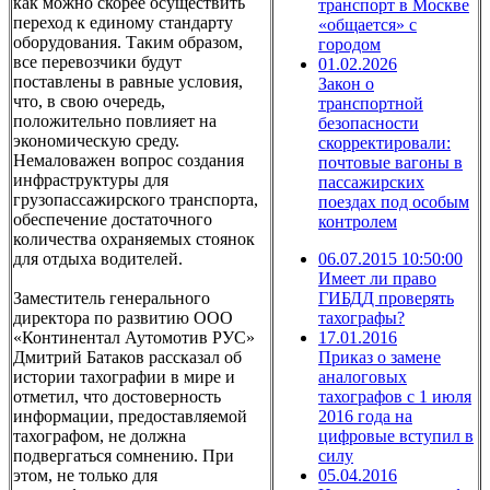
как можно скорее осуществить
транспорт в Москве
переход к единому стандарту
«общается» с
оборудования. Таким образом,
городом
все перевозчики будут
01.02.2026
поставлены в равные условия,
Закон о
что, в свою очередь,
транспортной
положительно повлияет на
безопасности
экономическую среду.
скорректировали:
Немаловажен вопрос создания
почтовые вагоны в
инфраструктуры для
пассажирских
грузопассажирского транспорта,
поездах под особым
обеспечение достаточного
контролем
количества охраняемых стоянок
для отдыха водителей.
06.07.2015 10:50:00
Имеет ли право
Заместитель генерального
ГИБДД проверять
директора по развитию ООО
тахографы?
«Континентал Аутомотив РУС»
17.01.2016
Дмитрий Батаков рассказал об
Приказ о замене
истории тахографии в мире и
аналоговых
отметил, что достоверность
тахографов с 1 июля
информации, предоставляемой
2016 года на
тахографом, не должна
цифровые вступил в
подвергаться сомнению. При
силу
этом, не только для
05.04.2016