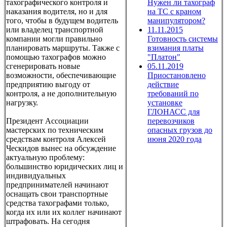
тахографического контроля и
Нужен ли тахограф
наказания водителя, но и для
на ТС с краном
того, чтобы в будущем водитель
манипулятором?
или владелец транспортной
11.11.2015
компании могли правильно
Готовность системы
планировать маршруты. Также с
взимания платы
помощью тахографов можно
"Платон"
сгенерировать новые
05.11.2019
возможности, обеспечивающие
Приостановлено
предприятию выгоду от
действие
контроля, а не дополнительную
требований по
нагрузку.
установке
ГЛОНАСС для
Президент Ассоциации
перевозчиков
мастерских по техническим
опасных грузов до
средствам контроля Алексей
июня 2020 года
Ческидов вынес на обсуждение
актуальную проблему:
большинство юридических лиц и
индивидуальных
предпринимателей начинают
оснащать свои транспортные
средства тахографами только,
когда их или их коллег начинают
штрафовать. На сегодня