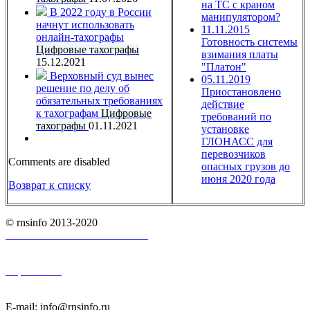
на ТС с краном
В 2022 году в России
манипулятором?
начнут использовать
11.11.2015
онлайн-тахографы
Готовность системы
Цифровые тахографы
взимания платы
15.12.2021
"Платон"
Верховный суд вынес
05.11.2019
решение по делу об
Приостановлено
обязательных требованиях
действие
к тахографам
Цифровые
требований по
тахографы
01.11.2021
установке
ГЛОНАСС для
перевозчиков
Comments are disabled
опасных грузов до
июня 2020 года
Возврат к списку
© rnsinfo 2013-2020
Пользовательское соглашение
Карта сайта
E-mail: info@rnsinfo.ru