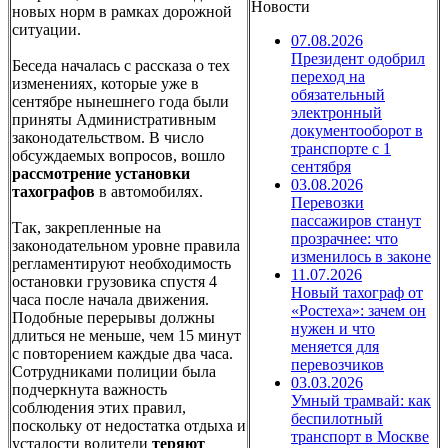
Новости
новых норм в рамках дорожной
ситуации.
07.08.2026
Президент одобрил
Беседа началась с рассказа о тех
переход на
изменениях, которые уже в
обязательный
сентябре нынешнего года были
электронный
приняты Административным
документооборот в
законодательством. В число
транспорте с 1
обсуждаемых вопросов, вошло
сентября
рассмотрение установки
03.08.2026
тахографов
в автомобилях.
Перевозки
пассажиров станут
Так, закрепленные на
прозрачнее: что
законодательном уровне правила
изменилось в законе
регламентируют необходимость
11.07.2026
остановки грузовика спустя 4
Новый тахограф от
часа после начала движения.
«Ростеха»: зачем он
Подобные перерывы должны
нужен и что
длиться не меньше, чем 15 минут
меняется для
с повторением каждые два часа.
перевозчиков
Сотрудниками полиции была
03.03.2026
подчеркнута важность
Умный трамвай: как
соблюдения этих правил,
беспилотный
поскольку от недостатка отдыха и
транспорт в Москве
усталости водители
теряют