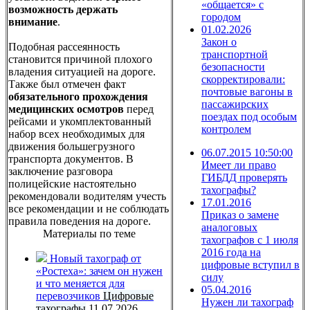
«общается» с
возможность держать
городом
внимание
.
01.02.2026
Закон о
Подобная рассеянность
транспортной
становится причиной плохого
безопасности
владения ситуацией на дороге.
скорректировали:
Также был отмечен факт
почтовые вагоны в
обязательного прохождения
пассажирских
медицинских осмотров
перед
поездах под особым
рейсами и укомплектованный
контролем
набор всех необходимых для
движения большегрузного
06.07.2015 10:50:00
транспорта документов. В
Имеет ли право
заключение разговора
ГИБДД проверять
полицейские настоятельно
тахографы?
рекомендовали водителям учесть
17.01.2016
все рекомендации и не соблюдать
Приказ о замене
правила поведения на дороге.
аналоговых
Материалы по теме
тахографов с 1 июля
2016 года на
Новый тахограф от
цифровые вступил в
«Ростеха»: зачем он нужен
силу
и что меняется для
05.04.2016
перевозчиков
Цифровые
Нужен ли тахограф
тахографы
11.07.2026