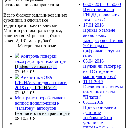
06.07.2015 10:50:00
регионального направления.
Имеет ли право
ГИБДД проверять
Всего бюджет запланированных
тахографы?
субсидий, включая все
17.01.2016
территории, охватываемые
Приказ о замене
Министерством транспортом, в
аналоговых
количестве 31 региона, будет
тахографов с 1 июля
равен 2, 181 млр. рублей.
2016 года на
Материалы по теме
цифровые вступил в
силу
Контроль поверки
05.04.2016
тахографа при техосмотре
Нужен ли тахограф
Цифровые тахографы
на ТС с краном
07.03.2019
манипулятором?
Аналитики ЭРА-
11.11.2015
ГЛОНАСС подвели итоги
Готовность системы
2018 года
ГЛОНАСС
взимания платы
07.02.2019
"Платон"
Минтранс прорабатывает
05.11.2019
вопрос подключения к
Приостановлено
"Платону" автобусов
действие
Безопасность на транспорте
требований по
08.10.2018
установке
ГЛОНАСС для