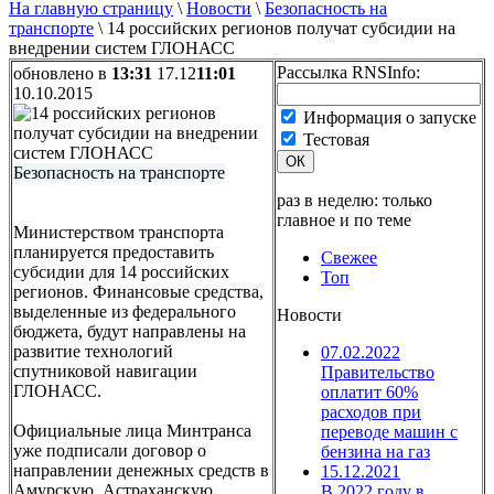
На главную страницу
\
Новости
\
Безопасность на
транспорте
\
14 российских регионов получат субсидии на
внедрении систем ГЛОНАСС
Рассылка RNSInfo:
обновлено в
13:31
17.12
11:01
10.10.2015
Информация о запуске
Тестовая
ОК
Безопасность на транспорте
раз в неделю: только
главное и по теме
Министерством транспорта
планируется предоставить
Свежее
субсидии для 14 российских
Топ
регионов. Финансовые средства,
выделенные из федерального
Новости
бюджета, будут направлены на
развитие технологий
07.02.2022
спутниковой навигации
Правительство
ГЛОНАСС.
оплатит 60%
расходов при
Официальные лица Минтранса
переводе машин с
уже подписали договор о
бензина на газ
направлении денежных средств в
15.12.2021
Амурскую, Астраханскую,
В 2022 году в