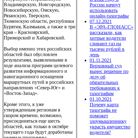
Владимирскую, Новгородскую,
России начнут
Новосибирскую, Омскую,
использовать
Рязанскую, Тверскую,
онлайн-тахографы
Тюменскую области, республики
07.12.2021
Бурятия, Калмыкия, а также в три
В «ЭРА-ГЛОНАСС»
края – Красноярский,
рассказали, как
Приморский и Хабаровский.
хитрые водители
сливают газ на
Выбор именно этих российских
тысячи рублей в
областей был обусловлен
день
результатами, выявленными в
01.11.2021
ходе анализа программ целевого
Верховный суд
развития информационного и
вынес решение по
навигационного оснащения
делу об
маршрутных путей в российских
обязательных
направлениях «Север-Юг» и
требованиях к
«Восток-Запад».
тахографам
01.10.2021
Кроме этого, к уже
Почему карта
утвержденным регионам в
тахографа не
скором времени, возможно,
поможет
присоединяться еще шесть
злоумышленнику
областей, как только в октябре
украсть имущество
текущего года будут доработаны
водителя?
целевые программы