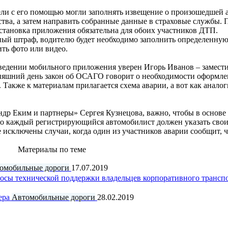
ели с его помощью могли заполнять извещение о произошедшей а
ства, а затем направить собранные данные в страховые службы.
становка приложения обязательна для обоих участников ДТП.
ный штраф, водителю будет необходимо заполнить определенную
ть фото или видео.
введении мобильного приложения уверен Игорь Иванов – замести
одняшний день закон об ОСАГО говорит о необходимости оформле
Также к материалам прилагается схема аварии, а вот как аналог
др Еким и партнеры» Сергея Кузнецова, важно, чтобы в основе
что каждый регистрирующийся автомобилист должен указать свои
е исключены случаи, когда один из участников аварии сообщит, 
Материалы по теме
омобильные дороги
17.07.2019
ы технической поддержки владельцев корпоративного трансп
ера
Автомобильные дороги
28.02.2019