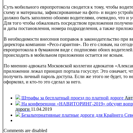
Суть мобильного европротокола сводится к тому, чтобы водит
схему и материалы, зафиксированные на фото- и видео устрой
должно быть заполнено обоими водителями, очевидно, что и у
Для того чтобы обжаловать посредством приложения получен
и даты постановления, номера подразделения, а также приложи
В необходимости внесения поправок в законодательство при 
директора компании «Ресо-гарантия». По его словам, на сег
европротокола в бумажном виде с подписями обоих водителей. 
происходить в мобильном приложении остается не ясным.
По мнению адвоката Московской коллегии адвокатов «Алексан
приложении лежал принцип портала госуслуг. Это означает, 
получить личный пароль доступа. Если же этого не будет, то н
оформлял, и кто-то это сделал за него.
Штрафы за бесплатный проезд по платной дороге
Авт
На конференции «НАВИТОРИНГ-2019» обсудят вопрос
дороги
11.04.2019
Безальтернативные платные дороги для Крайнего Сев
Comments are disabled