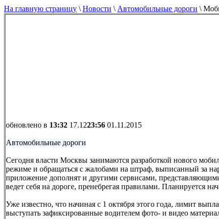
На главную страницу
\
Новости
\
Автомобильные дороги
\
Моби
обновлено в
13:32
17.12
23:56
01.11.2015
Автомобильные дороги
Сегодня власти Москвы занимаются разработкой нового моби
режиме и обращаться с жалобами на штраф, выписанный за на
приложение дополнят и другими сервисами, представляющими и
ведет себя на дороге, пренебрегая правилами. Планируется нач
Уже известно, что начиная с 1 октября этого года, лимит выпл
выступать зафиксированные водителем фото- и видео материа