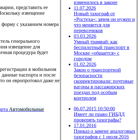
изменилось в законе
варии, представить ее
11.07.2026
 Поскольку извещение
Новый тахограф от
«Ростеха»: зачем он нужен и
 форму с указанием номера
что меняется для
перевозчиков
03.03.2026
тель генерального
Умный трамвай: как
ния извещение для
беспилотный транспорт в
ичная процедура будет
Москве «общается» с
городом
01.02.2026
 регистрации в мобильном
Закон о транспортной
 данные паспорта и после
безопасности
что он европротокол даже не
скорректировали: почтовые
вагоны в пассажирских
поездах под особым
контролем
06.07.2015 10:50:00
орта
Автомобильные
Имеет ли право ГИБДД
проверять тахографы?
17.01.2016
Приказ о замене аналоговых
тахографов с 1 июля 2016