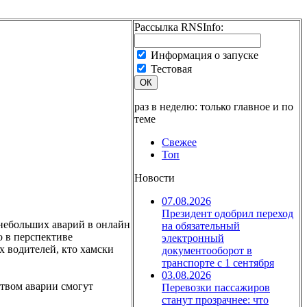
Рассылка RNSInfo:
Информация о запуске
Тестовая
ОК
раз в неделю: только главное и по
теме
Свежее
Топ
Новости
07.08.2026
Президент одобрил переход
небольших аварий в онлайн
на обязательный
о в перспективе
электронный
х водителей, кто хамски
документооборот в
транспорте с 1 сентября
03.08.2026
ством аварии смогут
Перевозки пассажиров
станут прозрачнее: что