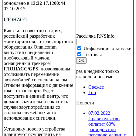
обновлено в
13:32
17.12
00:44
07.10.2015
ГЛОНАСС
Как стало известно на днях,
российский разработчик
Рассылка RNSInfo:
мониторингового транспортного
оборудования Omnicomm
Информация о запуске
выпустил специальный
Тестовая
проблесковый маячок,
ОК
оснащенный трекером
ГЛОНАСС/GPS
, позволяющим
раз в неделю: только
отслеживать перемещение
главное и по теме
автомобилей со спецсигналом.
Отныне информация о движение
Свежее
такого транспорта будет
Топ
поступать в единый центр, что
должно значительно сократить
Новости
случаи злоупотребления со
стороны служебных авто
07.02.2022
использования сигналки.
Правительство
оплатит 60%
Установку нового устройства
расходов при
планируют осуществить на
переводе машин с