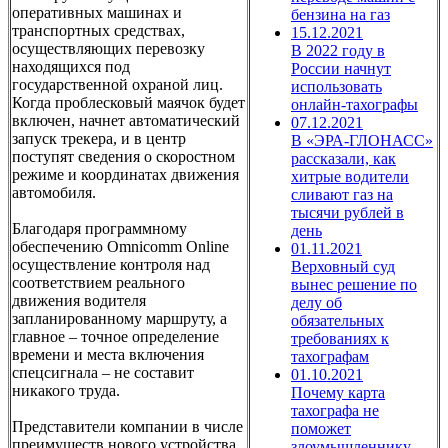
оперативных машинах и
бензина на газ
транспортных средствах,
15.12.2021
осуществляющих перевозку
В 2022 году в
находящихся под
России начнут
государственной охраной лиц.
использовать
Когда проблесковый маячок будет
онлайн-тахографы
включен, начнет автоматический
07.12.2021
запуск трекера, и в центр
В «ЭРА-ГЛОНАСС»
поступят сведения о скоростном
рассказали, как
режиме и координатах движения
хитрые водители
автомобиля.
сливают газ на
тысячи рублей в
Благодаря программному
день
обеспечению Omnicomm Online
01.11.2021
осуществление контроля над
Верховный суд
соответствием реального
вынес решение по
движения водителя
делу об
запланированному маршруту, а
обязательных
главное – точное определение
требованиях к
времени и места включения
тахографам
спецсигнала – не составит
01.10.2021
никакого труда.
Почему карта
тахографа не
Представители компании в числе
поможет
преимуществ нового устройства,
злоумышленнику