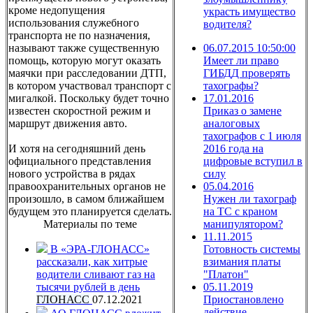
кроме недопущения
украсть имущество
использования служебного
водителя?
транспорта не по назначения,
называют также существенную
06.07.2015 10:50:00
помощь, которую могут оказать
Имеет ли право
маячки при расследовании ДТП,
ГИБДД проверять
в котором участвовал транспорт с
тахографы?
мигалкой. Поскольку будет точно
17.01.2016
известен скоростной режим и
Приказ о замене
маршрут движения авто.
аналоговых
тахографов с 1 июля
И хотя на сегодняшний день
2016 года на
официального представления
цифровые вступил в
нового устройства в рядах
силу
правоохранительных органов не
05.04.2016
произошло, в самом ближайшем
Нужен ли тахограф
будущем это планируется сделать.
на ТС с краном
Материалы по теме
манипулятором?
11.11.2015
В «ЭРА-ГЛОНАСС»
Готовность системы
рассказали, как хитрые
взимания платы
водители сливают газ на
"Платон"
тысячи рублей в день
05.11.2019
ГЛОНАСС
07.12.2021
Приостановлено
действие