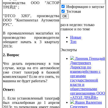
производства ООО "АСТОР
Информация о запуске
ТРЕЙД" ;
Тестовая
"DTCO 3283", производства
ОК
ООО "Континентал Аутомотив
РУС".
раз в неделю: только
главное и по теме
В промышленных масштабах их
Новые
производство производители
Топ
обещают начать к 3 кварталу
2013г.
Эксперты
2. Вопрос
Линник Геннадий
Дмитриевич
Что делать перевозчику в том
Директор по
случае, когда на его автомобиле
взаимодействию с
уже стоит тахограф в базовой
органами
комплектации? Если его снять, то
государственной
машина не будет работать?
власти и
общественными
Ответ:
организациями ООО
«АТОЛ ДРАЙВ»
1. Если установленный тахограф
Яшин Валентин
был откалиброван до 1 апреля
Сергеевич
2013г, то перевозчик имеет право