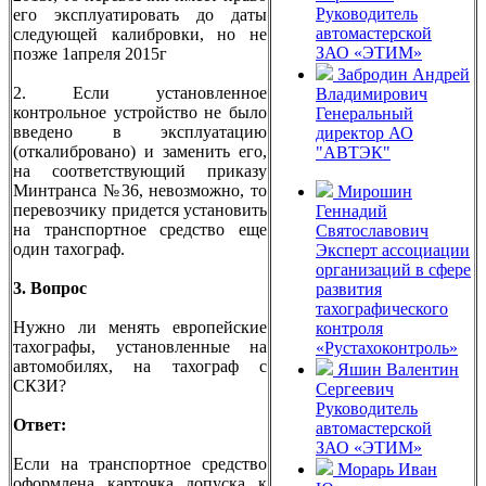
Руководитель
его эксплуатировать до даты
автомастерской
следующей калибровки, но не
ЗАО «ЭТИМ»
позже 1апреля 2015г
Забродин Андрей
2. Если установленное
Владимирович
контрольное устройство не было
Генеральный
введено в эксплуатацию
директор АО
(откалибровано) и заменить его,
"АВТЭК"
на соответствующий приказу
Минтранса №36, невозможно, то
Мирошин
перевозчику придется установить
Геннадий
на транспортное средство еще
Святославович
один тахограф.
Эксперт ассоциации
организаций в сфере
3. Вопрос
развития
тахографического
Нужно ли менять европейские
контроля
тахографы, установленные на
«Рустахоконтроль»
автомобилях, на тахограф с
Яшин Валентин
СКЗИ?
Сергеевич
Руководитель
Ответ:
автомастерской
ЗАО «ЭТИМ»
Если на транспортное средство
Морарь Иван
оформлена карточка допуска к