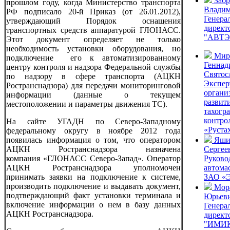
Заб
прошлом году, когда Министерство транспорта
Влади
РФ подписало 20-й Приказ (от 26.01.2012),
Генера
утверждающий Порядок оснащения
директ
транспортных средств аппаратурой ГЛОНАСС.
"АВТЭ
Этот документ определяет не только
необходимость установки оборудования, но
Мир
подключение его к автоматизированному
Геннад
центру контроля и надзора Федеральной службы
Святос
по надзору в сфере транспорта (АЦКН
Экспер
Ространснадзора) для передачи мониторинговой
органи
информации (данные о текущем
развит
местоположении и параметры движения ТС).
тахогр
контро
На сайте УГАДН по Северо-Западному
«Руста
федеральному округу в ноябре 2012 года
появилась информация о том, что оператором
Яши
АЦКН Ространснадзора назначена
Сергее
компания «ГЛОНАСС Северо-Запад». Оператор
Руково
АЦКН Ространснадзора уполномочен
автома
принимать заявки на подключение к системе,
ЗАО «
производить подключение и выдавать документ,
Мор
подтверждающий факт установки терминала и
Юрьев
включение информации о нем в базу данных
Генера
АЦКН Ространснадзора.
дирек
"ИМИ