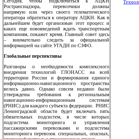
Сегодня, чтобы подключиться к АЦКН
Технол
Ространснадзора, перевозчики должны
напрямую или через своего телематического
оператора обратиться к оператору АЦКН. Как в
дальнейшем будет организован этот процесс и
каких еще нововведений ждать транспортным
компаниям, покажет время. Главный совет здесь
– внимательно следить за официальной
информацией на сайте УГАДН по СЗФО.
Глобальные перспективы
Разговоры о необходимости комплексного
внедрения технологий ГЛОНАСС на всей
территории России и формирования единого
информационно-навигационного пространства
велись давно. Однако совсем недавно были
утверждены требования к региональным
навигационно-информационным системам
(РНИС) для каждого субъекта федерации. РНИС
Ленинградской области будет включать пять
обязательных подсистем, в числе которых
подсистема мониторинга и управления
пассажирскими перевозками и подсистема
мониторинга перевозок специальных, опасных,