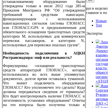
устанавливаемому оборудованию были
утверждены только в июле 2012 года 285-м
раз в неделю
Приказом Минтранса РФ "Об утверждении
главное и по
требований к средствам навигации,
функционирующим с использованием
Новые
навигационных сигналов системы ГЛОНАСС
Топ
или ГЛОНАСС/GPS и предназначенным для
обязательного оснащения транспортных средств
Эксперты
категории М, используемых для коммерческих
перевозок пассажиров, и категории N,
Лин
используемых для перевозки опасных грузов".
Дмитр
Директ
Необходимость подключения к АЦКН
взаимо
Ространснадзора: миф или реальность?
органа
госуда
Формулировка «оснащение транспортных
власти
средств аппаратурой ГЛОНАСС», которая
общес
использовалась во всех выше упомянутых
орган
документах, долгое время оставалась туманной.
«АТОЛ
Что значит подключить оборудование
Яши
ГЛОНАСС? Кто уполномочен это сделать? Куда
Сергее
должны передаваться сведения от терминала?
Руково
Кто будет контролировать наличие ГЛОНАСС и
автома
легитимность установки оборудования? Ответы
ЗАО «
на эти вопросы были получены только в