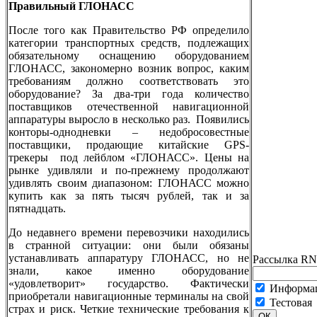
Правильный ГЛОНАСС
После того как Правительство РФ определило
категории транспортных средств, подлежащих
обязательному оснащению оборудованием
ГЛОНАСС, закономерно возник вопрос, каким
требованиям должно соответствовать это
оборудование? За два-три года количество
поставщиков отечественной навигационной
аппаратуры выросло в несколько раз. Появились
конторы-однодневки – недобросовестные
поставщики, продающие китайские GPS-
трекеры под лейблом «ГЛОНАСС». Цены на
рынке удивляли и по-прежнему продолжают
удивлять своим диапазоном: ГЛОНАСС можно
купить как за пять тысяч рублей, так и за
пятнадцать.
До недавнего времени перевозчики находились
в странной ситуации: они были обязаны
устанавливать аппаратуру ГЛОНАСС, но не
Рассылка RN
знали, какое именно оборудование
«удовлетворит» государство. Фактически
Информац
приобретали навигационные терминалы на свой
Тестовая
страх и риск. Четкие технические требования к
ОК