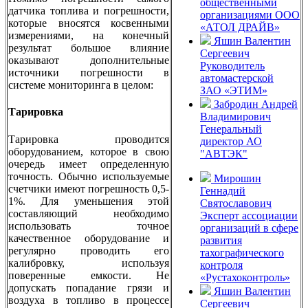
общественными
датчика топлива и погрешности,
организациями ООО
которые вносятся косвенными
«АТОЛ ДРАЙВ»
измерениями, на конечный
Яшин Валентин
результат большое влияние
Сергеевич
оказывают дополнительные
Руководитель
источники погрешности в
автомастерской
системе мониторинга в целом:
ЗАО «ЭТИМ»
Забродин Андрей
Тарировка
Владимирович
Генеральный
Тарировка проводится
директор АО
оборудованием, которое в свою
"АВТЭК"
очередь имеет определенную
точность. Обычно используемые
Мирошин
счетчики имеют погрешность 0,5-
Геннадий
1%. Для уменьшения этой
Святославович
составляющий необходимо
Эксперт ассоциации
использовать точное
организаций в сфере
качественное оборудование и
развития
регулярно проводить его
тахографического
калибровку, используя
контроля
поверенные емкости. Не
«Рустахоконтроль»
допускать попадание грязи и
Яшин Валентин
воздуха в топливо в процессе
Сергеевич