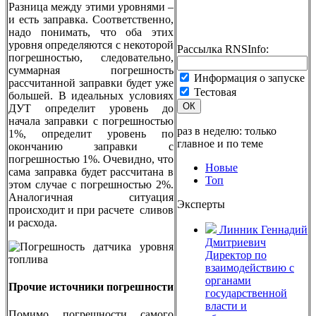
Разница между этими уровнями –
и есть заправка. Соответственно,
надо понимать, что оба этих
уровня определяются с некоторой
Рассылка RNSInfo:
погрешностью, следовательно,
суммарная погрешность
Информация о запуске
рассчитанной заправки будет уже
Тестовая
большей. В идеальных условиях
ОК
ДУТ определит уровень до
начала заправки с погрешностью
раз в неделю: только
1%, определит уровень по
главное и по теме
окончанию заправки с
погрешностью 1%. Очевидно, что
Новые
сама заправка будет рассчитана в
Топ
этом случае с погрешностью 2%.
Аналогичная ситуация
Эксперты
происходит и при расчете сливов
и расхода.
Линник Геннадий
Дмитриевич
Директор по
взаимодействию с
органами
Прочие источники погрешности
государственной
власти и
Помимо погрешности самого