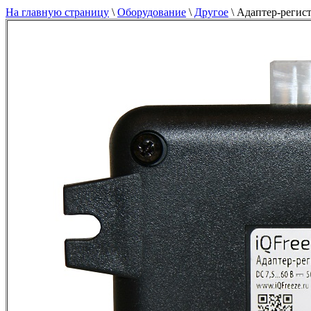
На главную страницу
\
Оборудование
\
Другое
\
Адаптер-регист