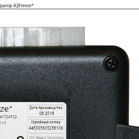
ратор iQFreeze*