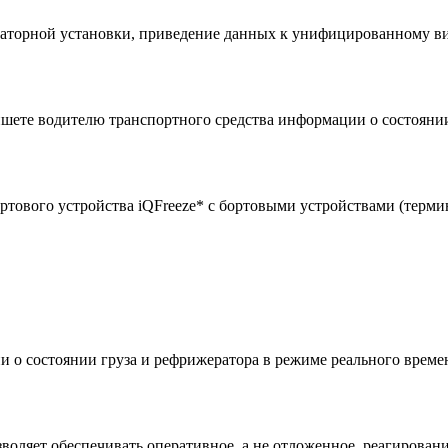
аторной установки, приведение данных к унифицированному вид
ншете водителю транспортного средства информации о состояни
тового устройства iQFreeze* с бортовыми устройствами (терми
и о состоянии груза и рефрижератора в режиме реального времен
воляет обеспечивать оперативное, а не отложенное, реагирован