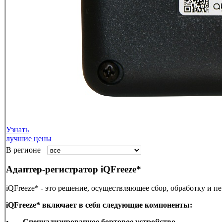
Узнать
лучшие цены
В регионе
Адаптер-регистратор iQFreeze*
iQFreeze* - это решение, осуществляющее сбор, обработку и 
iQFreeze* включает в себя следующие компоненты:
•
Специализированное бортовое устройство