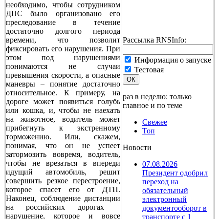
необходимо, чтобы сотрудником
ДПС было организовано его
преследование в течение
достаточно долгого периода
времени, что позволит
Рассылка RNSInfo:
фиксировать его нарушения. При
этом под нарушениями
Информация о запуске
понимаются не случаи
Тестовая
превышения скорости, а опасные
ОК
маневры – понятие достаточно
относительное. К примеру, на
раз в неделю: только
дороге может появиться голубь
главное и по теме
или кошка, и, чтобы не наехать
на животное, водитель может
Свежее
прибегнуть к экстренному
Топ
торможению. Или, скажем,
понимая, что он не успеет
Новости
затормозить вовремя, водитель,
чтобы не врезаться в впереди
07.08.2026
идущий автомобиль, решит
Президент одобрил
совершить резкое перестроение,
переход на
которое спасет его от ДТП.
обязательный
Наконец, соблюдение дистанции
электронный
на российских дорогах –
документооборот в
нарушение, которое и вовсе
транспорте с 1