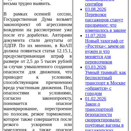
весьма трудно выявить.
сентября
03.08.2026
В рамках осенней сессии,
Перевозки
Государственная Дума возьмет
пассажиров станут
законопроект об агрессивном
прозрачнее: что
вождении на рассмотрение уже
изменилось в законе
после его доработки. Авторами
11.07.2026
документа стали депутаты от
Новый тахограф от
ЛДПР. По их мнению, в КоАП
«Ростеха»: зачем он
должна появиться статья 12.15.1,
нужен и что
предусматривающая штраф в
меняется для
размере от 2,5 до 5 тысяч рублей
перевозчиков
за случаи умышленного создания
03.03.2026
опасности для движения, что
Умный трамвай: как
приводит к условиям,
беспилотный
способствующим причинению
транспорт в Москве
вреда участникам движения. Под
«общается» с
опасностями и условиями,
городом
согласно законопроекту,
01.02.2026
понимается опасное
Закон о
маневрирование, перестроение
транспортной
по полосам, резкое торможение,
безопасности
которое также совершается после
скорректировали:
резкого ускорения или
почтовые вагоны в
замедления, а также опасное
пассажирских