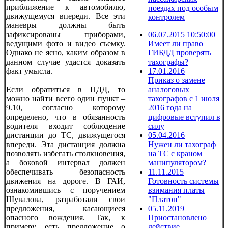
приближение к автомобилю,
поездах под особым
движущемуся впереди. Все эти
контролем
маневры должны быть
зафиксированы приборами,
06.07.2015 10:50:00
ведущими фото и видео съемку.
Имеет ли право
Однако не ясно, каким образом в
ГИБДД проверять
данном случае удастся доказать
тахографы?
факт умысла.
17.01.2016
Приказ о замене
Если обратиться в ПДД, то
аналоговых
можно найти всего один пункт –
тахографов с 1 июля
9.10, согласно которому
2016 года на
определено, что в обязанность
цифровые вступил в
водителя входит соблюдение
силу
дистанции до ТС, движущегося
05.04.2016
впереди. Эта дистанция должна
Нужен ли тахограф
позволять избегать столкновения,
на ТС с краном
а боковой интервал должен
манипулятором?
обеспечивать безопасность
11.11.2015
движения на дороге. В ГАИ,
Готовность системы
ознакомившись с поручением
взимания платы
Шувалова, разработали свои
"Платон"
предложения, касающиеся
05.11.2019
опасного вождения. Так, к
Приостановлено
примеру, есть предложение о
действие