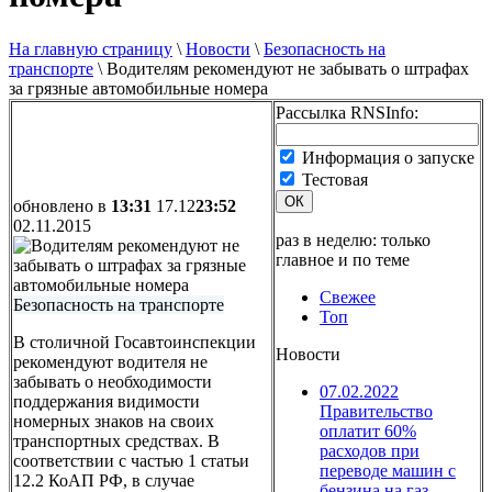
На главную страницу
\
Новости
\
Безопасность на
транспорте
\
Водителям рекомендуют не забывать о штрафах
за грязные автомобильные номера
Рассылка RNSInfo:
Информация о запуске
Тестовая
ОК
обновлено в
13:31
17.12
23:52
02.11.2015
раз в неделю: только
главное и по теме
Свежее
Безопасность на транспорте
Топ
В столичной Госавтоинспекции
Новости
рекомендуют водителя не
забывать о необходимости
07.02.2022
поддержания видимости
Правительство
номерных знаков на своих
оплатит 60%
транспортных средствах. В
расходов при
соответствии с частью 1 статьи
переводе машин с
12.2 КоАП РФ, в случае
бензина на газ