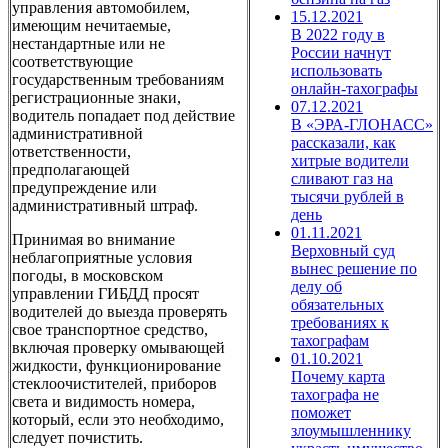
управления автомобилем,
15.12.2021
имеющим нечитаемые,
В 2022 году в
нестандартные или не
России начнут
соответствующие
использовать
государственным требованиям
онлайн-тахографы
регистрационные знаки,
07.12.2021
водитель попадает под действие
В «ЭРА-ГЛОНАСС»
административной
рассказали, как
ответственности,
хитрые водители
предполагающей
сливают газ на
предупреждение или
тысячи рублей в
административный штраф.
день
01.11.2021
Принимая во внимание
Верховный суд
неблагоприятные условия
вынес решение по
погоды, в московском
делу об
управлении ГИБДД просят
обязательных
водителей до выезда проверять
требованиях к
свое транспортное средство,
тахографам
включая проверку омывающей
01.10.2021
жидкости, функционирование
Почему карта
стеклоочистителей, приборов
тахографа не
света и видимость номера,
поможет
который, если это необходимо,
злоумышленнику
следует почистить.