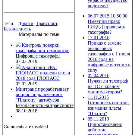
украсть имущество
водителя?
06.07.2015 10:50:00
Имеет ли право
Теги:
Дороги
,
Транспорт
,
ГИБДД проверять
Безопасность
тахографы?
Материалы по теме
17.01.2016
Приказ о замене
Контроль поверки
аналоговых
тахографа при техосмотре
тахографов с 1 июля
Цифровые тахографы
2016 года на
07.03.2019
цифровые вступил в
Аналитики ЭРА-
силу
ГЛОНАСС подвели итоги
05.04.2016
2018 года
ГЛОНАСС
Нужен ли тахограф
07.02.2019
на ТС с краном
Минтранс прорабатывает
манипулятором?
вопрос подключения к
11.11.2015
"Платону" автобусов
Готовность системы
Безопасность на транспорте
взимания платы
08.10.2018
"Платон"
05.11.2019
Приостановлено
Comments are disabled
действие