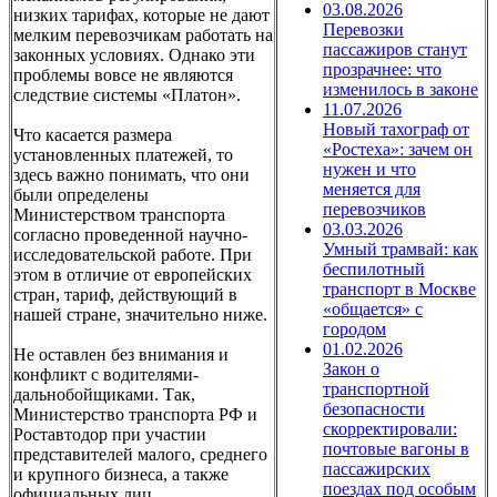
03.08.2026
низких тарифах, которые не дают
Перевозки
мелким перевозчикам работать на
пассажиров станут
законных условиях. Однако эти
прозрачнее: что
проблемы вовсе не являются
изменилось в законе
следствие системы «Платон».
11.07.2026
Новый тахограф от
Что касается размера
«Ростеха»: зачем он
установленных платежей, то
нужен и что
здесь важно понимать, что они
меняется для
были определены
перевозчиков
Министерством транспорта
03.03.2026
согласно проведенной научно-
Умный трамвай: как
исследовательской работе. При
беспилотный
этом в отличие от европейских
транспорт в Москве
стран, тариф, действующий в
«общается» с
нашей стране, значительно ниже.
городом
01.02.2026
Не оставлен без внимания и
Закон о
конфликт с водителями-
транспортной
дальнобойщиками. Так,
безопасности
Министерство транспорта РФ и
скорректировали:
Роставтодор при участии
почтовые вагоны в
представителей малого, среднего
пассажирских
и крупного бизнеса, а также
поездах под особым
официальных лиц,