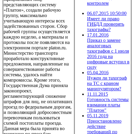
контролем
представляющих систему
«Платон», создали рабочую
06.07.2015 10:50:00
группу, максимально
Имеет ли право
учитывающую интересы всех
ГИБДД проверять
задействованных сторон. Сбор
тахографы?
рабочей группы осуществляется
17.01.2016
каждую неделю, а материалы и
Приказ о замене
протоколы после появляются на
аналоговых
электронном портале platon.ru.
тахографов с 1 июля
Министерство транспорта
2016 года на
проработало конструктивные
цифровые вступил в
предложения, направленные на
силу
совершенствование работы
05.04.2016
системы, удалось найти
Нужен ли тахограф
компромиссы. Кроме этого,
на ТС с краном
Государственная Дума приняла
манипулятором?
законопроект,
11.11.2015
регламентирующий снижение
Готовность системы
штрафов для лиц, не оплативших
взимания платы
проезд по федеральным дорогам,
"Платон"
и позволяющий добросовестным
05.11.2019
перевозчикам пользоваться
Приостановлено
схемой постоплаты проезда.
действие
Данная мера была принята во
требований по
внимание по просьбам