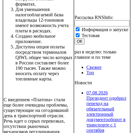
форматах.
Для уменьшения
налогооблагаемой базы
Рассылка RNSInfo:
владельцы 12-тонников
имеют возможность учета
Информация о запуске
платы в расходах.
Тестовая
Создано мобильное
приложение.
ОК
Доступна опция оплаты
раз в неделю: только
посредством терминалов
главное и по теме
QIWI, общее число которых
в России составляет более
Свежее
190 тысяч. Также можно
Топ
вносить оплату через
топливные карты.
Новости
07.08.2026
Президент одобрил
С введением «Платона» стали
переход на
еще более очевидны проблемы,
обязательный
существующие на сегодняшний
электронный
день в транспортной отрасли.
документооборот в
Речь идет о серых перевозках,
транспорте с 1
отсутствии рыночных
сентября
механизмов регулирования,