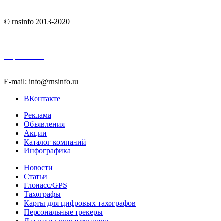
© rnsinfo 2013-2020
Пользовательское соглашение
Карта сайта
E-mail: info@rnsinfo.ru
ВКонтакте
Реклама
Объявления
Акции
Каталог компаний
Инфографика
Новости
Статьи
Глонасс/GPS
Тахографы
Карты для цифровых тахографов
Персональные трекеры
Датчики уровня топлива