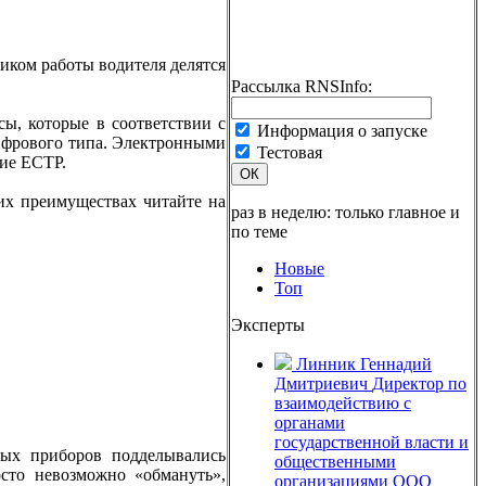
фиком работы водителя делятся
Рассылка RNSInfo:
ы, которые в соответствии с
Информация о запуске
ифрового типа. Электронными
Тестовая
ние ЕСТР.
ОК
их преимуществах читайте на
раз в неделю: только главное и
по теме
Новые
Топ
Эксперты
Линник Геннадий
Дмитриевич
Директор по
взаимодействию с
органами
государственной власти и
вых приборов подделывались
общественными
осто невозможно «обмануть»,
организациями ООО