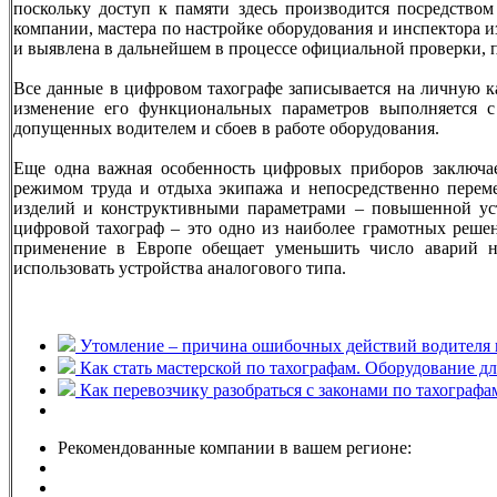
поскольку доступ к памяти здесь производится посредством
компании, мастера по настройке оборудования и инспектора 
и выявлена в дальнейшем в процессе официальной проверки,
Все данные в цифровом тахографе записывается на личную ка
изменение его функциональных параметров выполняется с
допущенных водителем и сбоев в работе оборудования.
Еще одна важная особенность цифровых приборов заключа
режимом труда и отдыха экипажа и непосредственно перем
изделий и конструктивными параметрами – повышенной ус
цифровой тахограф – это одно из наиболее грамотных реше
применение в Европе обещает уменьшить число аварий н
использовать устройства аналогового типа.
Утомление – причина ошибочных действий водителя 
Как стать мастерской по тахографам. Оборудование д
Как перевозчику разобраться с законами по тахографа
Рекомендованные компании в вашем регионе: