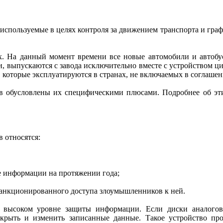
 используемые в целях контроля за движением транспорта и гра
. На данный момент времени все новые автомобили и автобус
 выпускаются с завода исключительно вместе с устройством ц
, которые эксплуатируются в странах, не включаемых в соглаше
ов обусловлены их специфическими плюсами. Подробнее об эт
 относятся:
е информации на протяжении года;
есанкционированного доступа злоумышленников к ней.
в высоком уровне защиты информации. Если диски аналого
скрыть и изменить записанные данные. Такое устройство пр