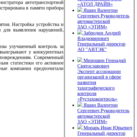
нистратора автотранспортной
«АТОЛ ДРАЙВ»
истрирована в памяти прибора
Яшин Валентин
Сергеевич
Руководитель
автомастерской
ятия. Настройка устройства и
ЗАО «ЭТИМ»
я для выявления нарушений,
Забродин Андрей
Владимирович
Генеральный директор
азы улучшенный контроль за
АО "АВТЭК"
а выигрывают у конкурентных
 повреждениям. Современный
Мирошин Геннадий
ным статистики его активное
Святославович
ные компании предпочитали
Эксперт ассоциации
организаций в сфере
развития
тахографического
контроля
«Рустахоконтроль»
Яшин Валентин
Сергеевич
Руководитель
автомастерской
ЗАО «ЭТИМ»
Морарь Иван Юрьевич
Генеральный директор