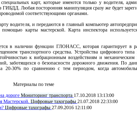
 специальных карт, которые имеются только у водителя, адми
из ГИБДД. Любая посторонняя манипуляция сразу же будет зарег
 проводимой соответствующими органами.
рту водителя, и передаются в главный компьютер автопредпри
 помощью карты мастерской. Карта инспектора используетс
ется в наличии функции ГЛОНАСС, которая гарантирует в р
ещением транспортного средства. Устройства цифрового тип
тойчивостью к вибрационным воздействиям и механическим
ний, заботящихся о безопасности дорожного движения. По дан
а 20-30% по сравнению с тем периодом, когда автомобиль
Материалы по теме
на дороге
Мониторинг транспорта
17.10.2018 13:13:00
ля Мастерской.
Цифровые тахографы
21.07.2018 22:33:00
м?
Цифровые тахографы
27.09.2016 12:11:00